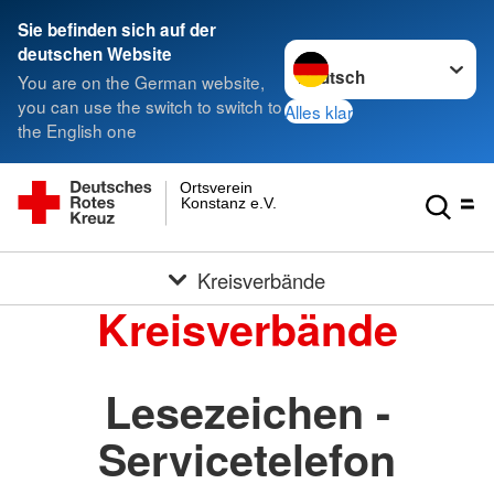
Sie befinden sich auf der
Sprache wechseln zu
deutschen Website
You are on the German website,
you can use the switch to switch to
Alles klar
the English one
Ortsverein
Konstanz e.V.
Kreisverbände
Kreisverbände
Lesezeichen -
Servicetelefon