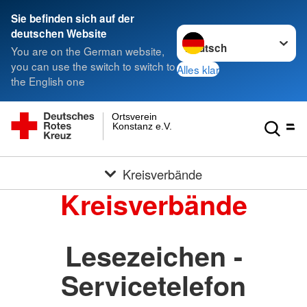
Sie befinden sich auf der
Sprache wechseln zu
deutschen Website
You are on the German website,
you can use the switch to switch to
Alles klar
the English one
Ortsverein
Konstanz e.V.
Kreisverbände
Kreisverbände
Lesezeichen -
Servicetelefon