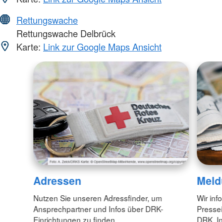
Rettungswache
Rettungswache Delbrück
Karte:
Link zur Google Maps Ansicht
Adressen
Meld
Nutzen Sie unseren Adressfinder, um
Wir inf
Ansprechpartner und Infos über DRK-
Pressei
Einrichtungen zu finden.
DRK. In