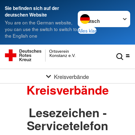
Sie befinden sich auf der
Sprache wechseln zu
deutschen Website
You are on the German website,
you can use the switch to switch to
Alles klar
the English one
Ortsverein
Konstanz e.V.
Kreisverbände
Kreisverbände
Lesezeichen -
Servicetelefon