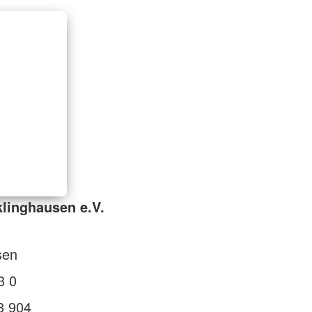
linghausen e.V.
sen
3 0
3 904