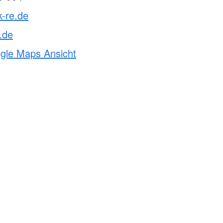
k-re.de
.de
ogle Maps Ansicht