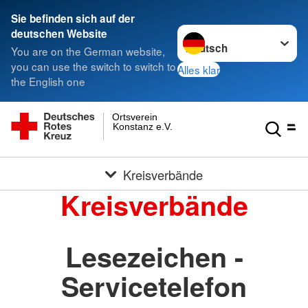
Sie befinden sich auf der
Sprache wechseln zu
deutschen Website
You are on the German website,
you can use the switch to switch to
Alles klar
the English one
Ortsverein
Konstanz e.V.
Kreisverbände
Kreisverbände
Lesezeichen -
Servicetelefon