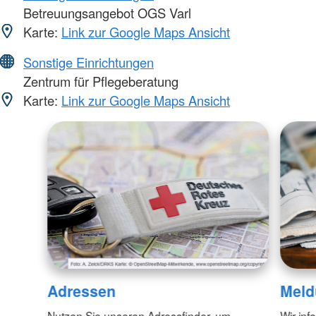
Betreuungsangebot OGS Varl
Karte:
Link zur Google Maps Ansicht
Sonstige Einrichtungen
Zentrum für Pflegeberatung
Karte:
Link zur Google Maps Ansicht
Adressen
Meld
Nutzen Sie unseren Adressfinder, um
Wir inf