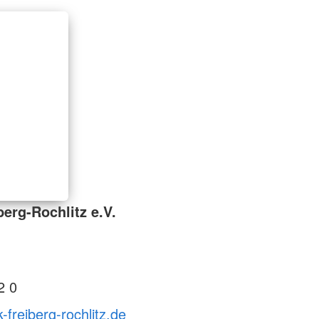
erg-Rochlitz e.V.
2 0
-freiberg-rochlitz.de