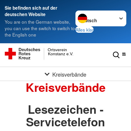
Sie befinden sich auf der
Sprache wechseln zu
deutschen Website
You are on the German website,
you can use the switch to switch to
Alles klar
the English one
Ortsverein
Konstanz e.V.
Kreisverbände
Kreisverbände
Lesezeichen -
Servicetelefon