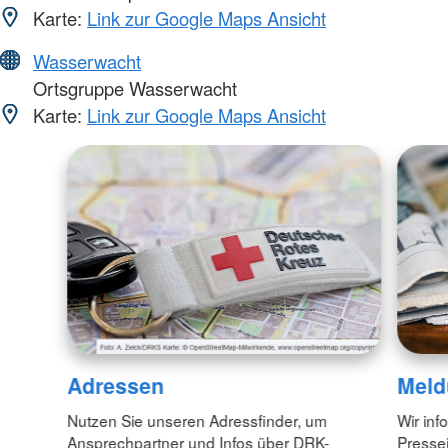
Karte:
Link zur Google Maps Ansicht
Wasserwacht
Ortsgruppe Wasserwacht
Karte:
Link zur Google Maps Ansicht
Adressen
Meld
Nutzen Sie unseren Adressfinder, um
Wir inf
Ansprechpartner und Infos über DRK-
Pressei