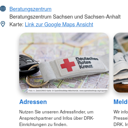
Beratungszentrum
Beratungszentrum Sachsen und Sachsen-Anhalt
Karte:
Link zur Google Maps Ansicht
Adressen
Meld
Nutzen Sie unseren Adressfinder, um
Wir inf
Ansprechpartner und Infos über DRK-
Pressei
Einrichtungen zu finden.
DRK. In