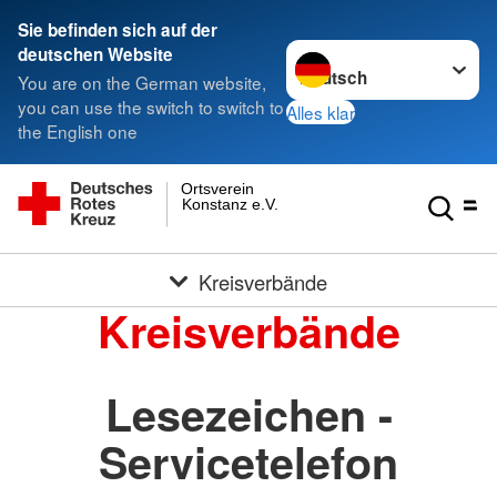
Sie befinden sich auf der
Sprache wechseln zu
deutschen Website
You are on the German website,
you can use the switch to switch to
Alles klar
the English one
Ortsverein
Konstanz e.V.
Kreisverbände
Kreisverbände
Lesezeichen -
Servicetelefon