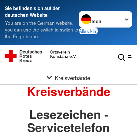
Sie befinden sich auf der
Sprache wechseln zu
deutschen Website
You are on the German website,
you can use the switch to switch to
Alles klar
the English one
Ortsverein
Konstanz e.V.
Kreisverbände
Kreisverbände
Lesezeichen -
Servicetelefon