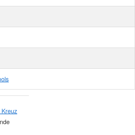
ools
n Kreuz
ände