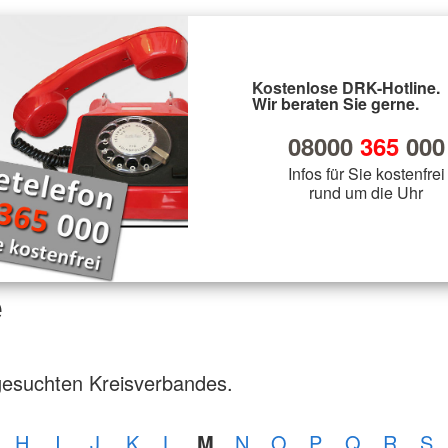
Kostenlose DRK-Hotline.
Wir beraten Sie gerne.
08000
365
000
Infos für Sie kostenfrei
rund um die Uhr
e
gesuchten Kreisverbandes.
H
I
J
K
L
M
N
O
P
Q
R
S