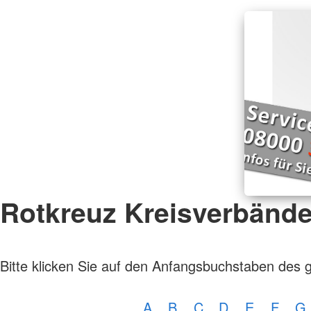
Rotkreuz Kreisverbänd
Bitte klicken Sie auf den Anfangsbuchstaben des 
A
B
C
D
E
F
G