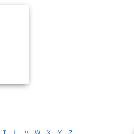
T
U
V
W
X
Y
Z