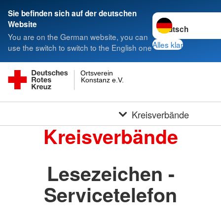
Sie befinden sich auf der deutschen
Sprache wechseln 
Website
You are on the German website, you can
Alles klar
use the switch to switch to the English one
Ortsverein
Konstanz e.V.
Kreisverbände
Kreisverbände
Lesezeichen -
Servicetelefon