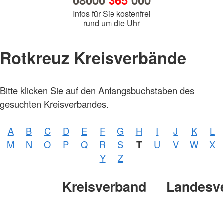
08000
365
000
Infos für Sie kostenfrei
rund um die Uhr
Rotkreuz Kreisverbände
Bitte klicken Sie auf den Anfangsbuchstaben des
gesuchten Kreisverbandes.
A
B
C
D
E
F
G
H
I
J
K
L
M
N
O
P
Q
R
S
T
U
V
W
X
Y
Z
Kreisverband
Landesv