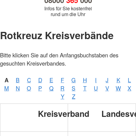
08000
365
000
Infos für Sie kostenfrei
rund um die Uhr
Rotkreuz Kreisverbände
Bitte klicken Sie auf den Anfangsbuchstaben des
gesuchten Kreisverbandes.
A
B
C
D
E
F
G
H
I
J
K
L
M
N
O
P
Q
R
S
T
U
V
W
X
Y
Z
Kreisverband
Landesv