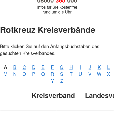
08000
365
000
Infos für Sie kostenfrei
rund um die Uhr
Rotkreuz Kreisverbände
Bitte klicken Sie auf den Anfangsbuchstaben des
gesuchten Kreisverbandes.
A
B
C
D
E
F
G
H
I
J
K
L
M
N
O
P
Q
R
S
T
U
V
W
X
Y
Z
Kreisverband
Landesv