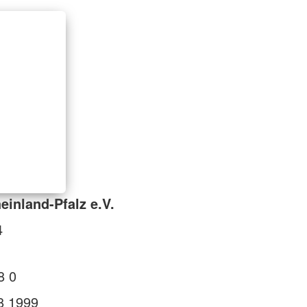
inland-Pfalz e.V.
4
8 0
8 1999