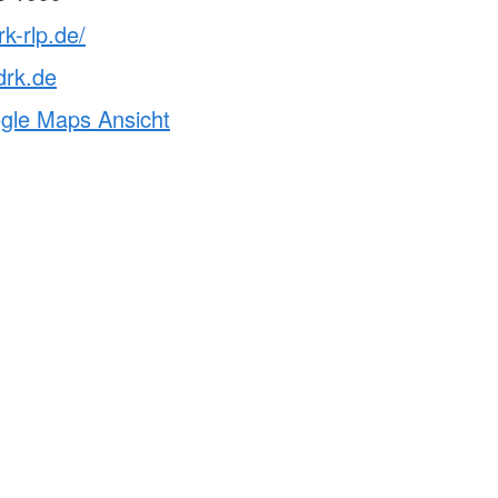
k-rlp.de/
drk.de
ogle Maps Ansicht