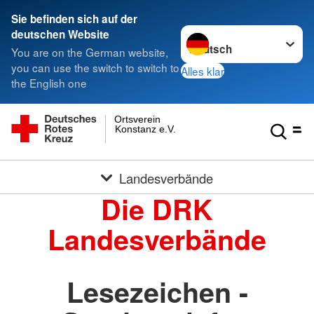
Sie befinden sich auf der
Sprache wechseln zu
deutschen Website
You are on the German website,
you can use the switch to switch to
Alles klar
the English one
Ortsverein
Konstanz e.V.
Landesverbände
Die DRK
Landesverbände
Lesezeichen -