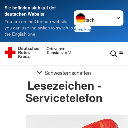
Sie befinden sich auf der
Sprache wechseln zu
deutschen Website
You are on the German website,
you can use the switch to switch to
Alles klar
the English one
Ortsverein
Konstanz e.V.
Schwesternschaften
Lesezeichen -
Servicetelefon