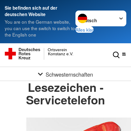
Sie befinden sich auf der
Sprache wechseln zu
deutschen Website
You are on the German website,
you can use the switch to switch to
Alles klar
the English one
Ortsverein
Konstanz e.V.
Schwesternschaften
Lesezeichen -
Servicetelefon