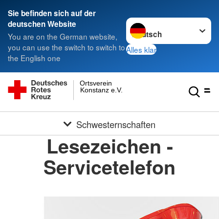
Sie befinden sich auf der
Sprache wechseln zu
deutschen Website
You are on the German website,
you can use the switch to switch to
Alles klar
the English one
Ortsverein
Konstanz e.V.
Schwesternschaften
Lesezeichen -
Servicetelefon