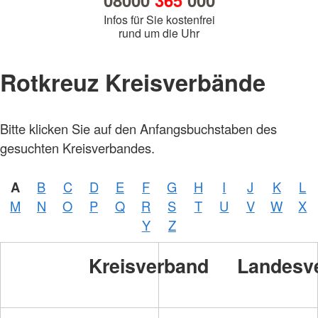
08000
365
000
Infos für Sie kostenfrei
rund um die Uhr
Rotkreuz Kreisverbände
Bitte klicken Sie auf den Anfangsbuchstaben des
gesuchten Kreisverbandes.
A
B
C
D
E
F
G
H
I
J
K
L
M
N
O
P
Q
R
S
T
U
V
W
X
Y
Z
Kreisverband
Landesv