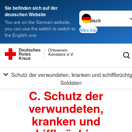
Sie befinden sich auf der
Sprache wechseln zu
deutschen Website
You are on the German website,
you can use the switch to switch to
Alles klar
the English one
Ortsverein
Konstanz e.V.
Schutz der verwundeten, kranken und schiffbrüchigen
Soldaten
C. Schutz der
verwundeten,
kranken und