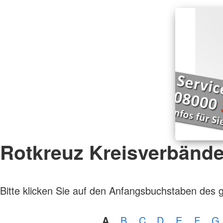
Rotkreuz Kreisverbänd
Bitte klicken Sie auf den Anfangsbuchstaben des 
A
B
C
D
E
F
G