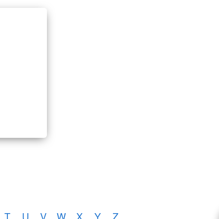
T
U
V
W
X
Y
Z