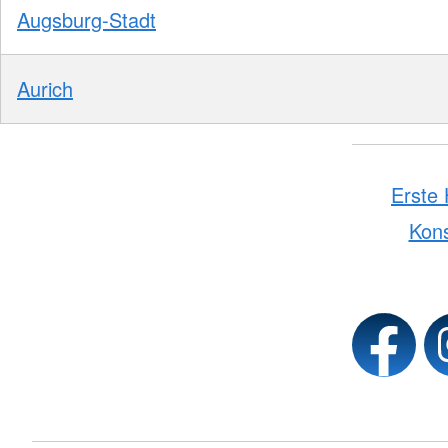
Augsburg-Stadt
Aurich
Erste 
Kon