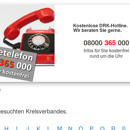
Kostenlose DRK-Hotline.
Wir beraten Sie gerne.
08000
365
000
Infos für Sie kostenfrei
rund um die Uhr
e
gesuchten Kreisverbandes.
H
I
J
K
L
M
N
O
P
Q
R
S