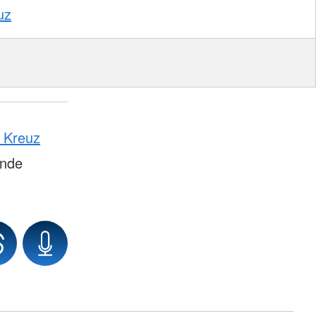
uz
n Kreuz
ände