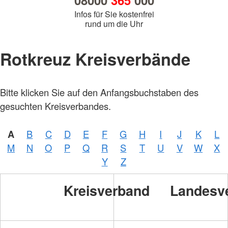
08000
365
000
Infos für Sie kostenfrei
rund um die Uhr
Rotkreuz Kreisverbände
Bitte klicken Sie auf den Anfangsbuchstaben des
gesuchten Kreisverbandes.
A
B
C
D
E
F
G
H
I
J
K
L
M
N
O
P
Q
R
S
T
U
V
W
X
Y
Z
Kreisverband
Landesv