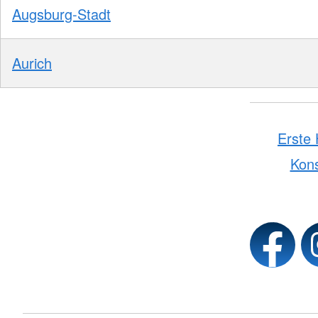
Augsburg-Stadt
Aurich
Erste 
Kon