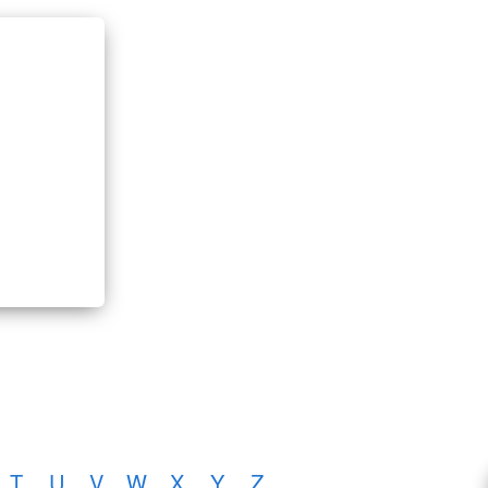
T
U
V
W
X
Y
Z