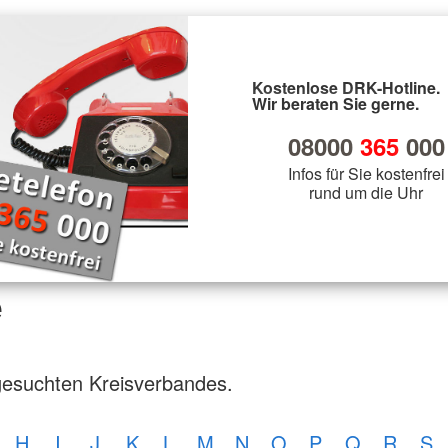
Kostenlose DRK-Hotline.
Wir beraten Sie gerne.
08000
365
000
Infos für Sie kostenfrei
rund um die Uhr
e
gesuchten Kreisverbandes.
H
I
J
K
L
M
N
O
P
Q
R
S