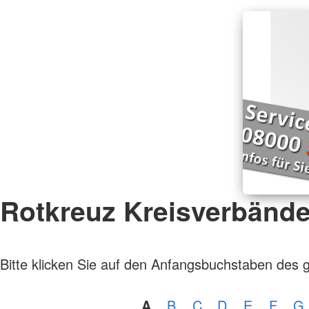
Rotkreuz Kreisverbänd
Bitte klicken Sie auf den Anfangsbuchstaben des 
A
B
C
D
E
F
G