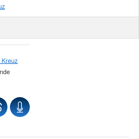
uz
n Kreuz
ände