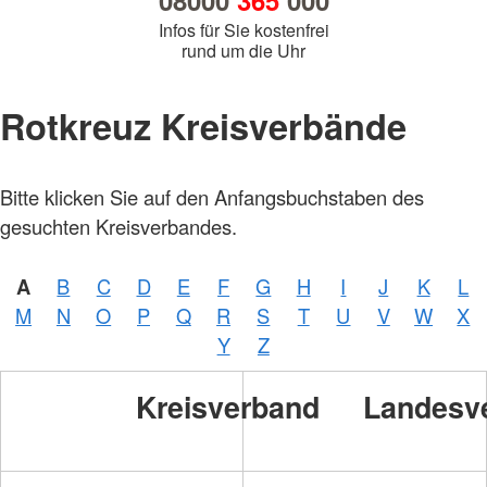
08000
365
000
Infos für Sie kostenfrei
rund um die Uhr
Rotkreuz Kreisverbände
Bitte klicken Sie auf den Anfangsbuchstaben des
gesuchten Kreisverbandes.
A
B
C
D
E
F
G
H
I
J
K
L
M
N
O
P
Q
R
S
T
U
V
W
X
Y
Z
Kreisverband
Landesv