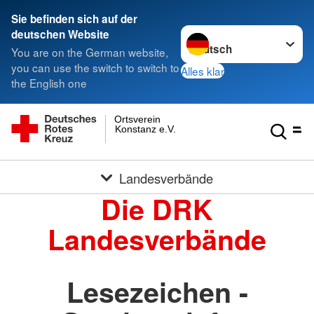
Sie befinden sich auf der
Sprache wechseln zu
deutschen Website
You are on the German website,
you can use the switch to switch to
Alles klar
the English one
Ortsverein
Konstanz e.V.
Landesverbände
Die DRK
Landesverbände
Lesezeichen -