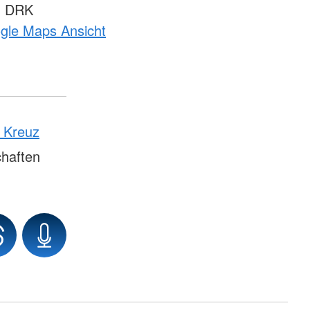
m DRK
ogle Maps Ansicht
n Kreuz
haften