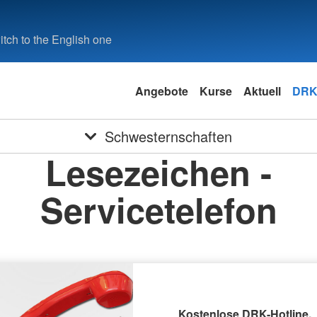
tch to the English one
Angebote
Kurse
Aktuell
DRK
Schwesternschaften
Lesezeichen -
Servicetelefon
Kostenlose DRK-Hotline.