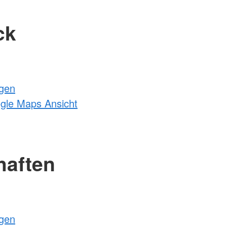
ck
ngen
ogle Maps Ansicht
haften
ngen