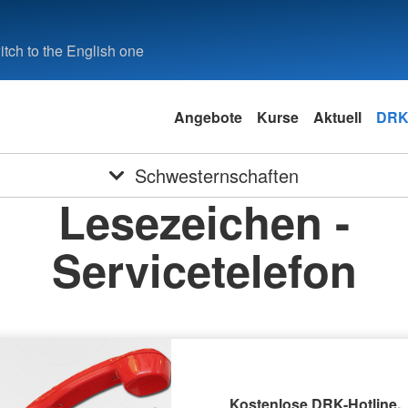
tch to the English one
Angebote
Kurse
Aktuell
DRK
Schwesternschaften
Lesezeichen -
Servicetelefon
Kostenlose DRK-Hotline.