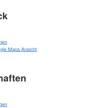
ck
ngen
ogle Maps Ansicht
haften
ngen