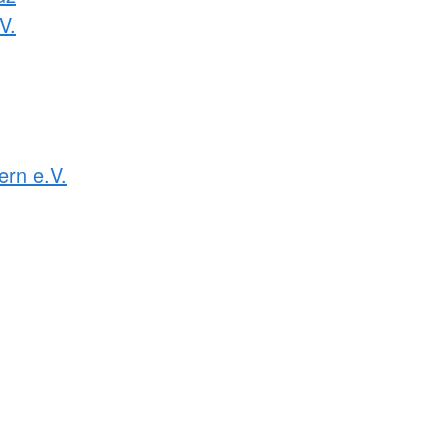
V.
rn e.V.