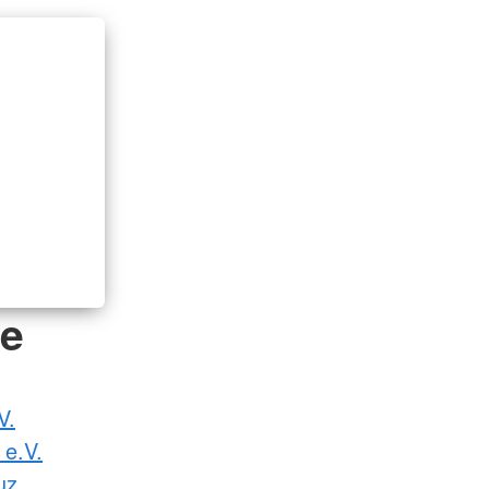
de
V.
 e.V.
uz