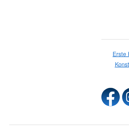
Erste 
Kons