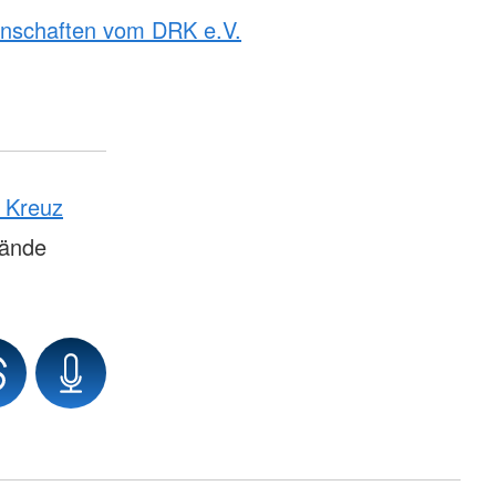
rnschaften vom DRK e.V.
n Kreuz
ände